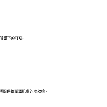
所留下的叮痕
~
瞬間保養潤澤肌膚的功效唷
~