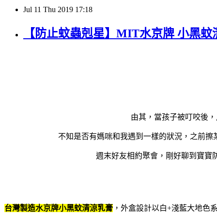
Jul
11
Thu
2019
17:18
【防止蚊蟲剋星】MIT水京牌 小黑蚊
由其，當孩子被叮咬後，
不知是否有媽咪和我遇到一樣的狀況，之前擦
週末好友相約聚會，剛好聊到寶寶
台灣製造水京牌
小黑蚊清涼乳膏
，外盒設計以白
+
淺藍大地色