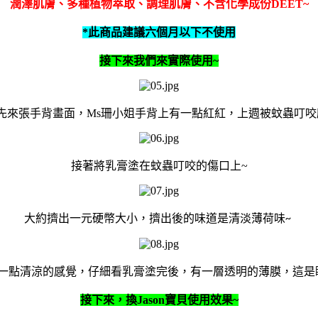
潤澤肌膚、多種植物萃取、調理肌膚、不含化學成份
DEET~
*
此商品建議六個月以下不使用
接下來我們來實際使用
~
先來張手背畫面，
Ms
珊小姐手背上有一點紅紅，上週被蚊蟲叮咬
接著將乳膏塗在蚊蟲叮咬的傷口上
~
大約擠出一元硬幣大小，擠出後的味道是清淡薄荷味
~
一點清涼的感覺，仔細看乳膏塗完後，有一層透明的薄膜，這是
接下來，換
Jason
寶貝使用效果
~