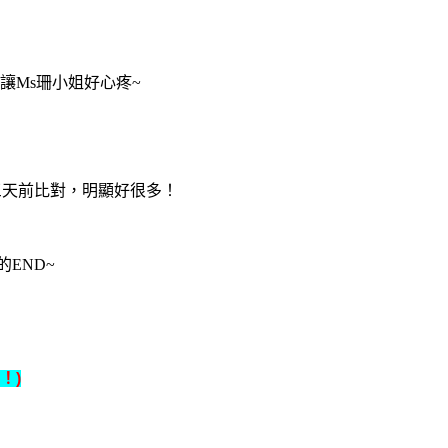
讓
Ms
珊小姐好心疼
~
三天前比對，明顯好很多！
的
END~
！
)