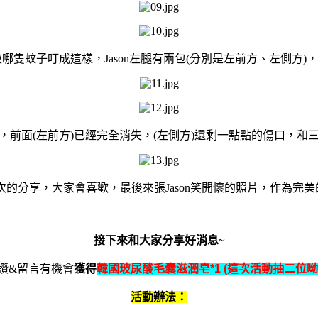
被哪隻蚊子叮成這樣，
Jason
左腿有兩包
(
分別是左前方、左側方
)
，
，前面
(
左前方
)
已經完全消失，
(
左側方
)
還剩一點點的傷口，和
次的分享，大家會喜歡，最後來張
Jason
笑開懷的照片，作為完美
接下來和大家分享好消息~
讚&留言有機會
獲得
韓國玻尿酸毛囊
滋潤皂
*1 (
這次活動抽二位呦
活動辦法：