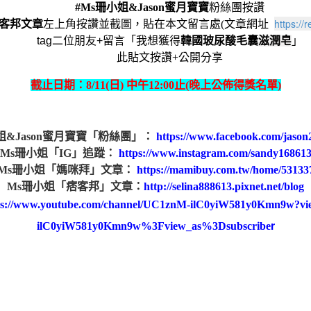
#Ms珊小姐&Jason蜜月寶寶
粉絲團按讚
https://
客邦文章
左上角按讚並截圖，貼在本文留言處(文章網址
tag
二位朋友
+
留言「我想獲得
韓國玻尿酸毛囊
滋潤皂
」
此貼文按讚+公開分享
截止日期：8/11(日) 中午12:00止(晚上公佈得獎名單)
&Jason
蜜月寶寶「粉絲團」：
https://www.facebook.com/jaso
Ms
珊小姐「IG
」追蹤：
https://www.instagram.com/sandy16861
Ms
珊小姐「媽咪拜」文章：
https://mamibuy.com.tw/home/53133
Ms
珊小姐「痞客邦」文章：
http://selina888613.pixnet.net/blog
ps://www.youtube.com/channel/UC1znM-ilC0yiW581y0Kmn9w?v
r
ilC0yiW581y0Kmn9w%3Fview_as%3Dsubscribe