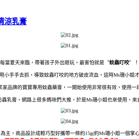
清涼乳膏
每當夏天來臨，帶著孩子外出遊玩，最害怕就是〝
蚊蟲叮咬
〞！
用小手手去抓，導致蚊蟲叮咬的地方破皮流血，這時
Ms
珊小姐
某家品牌的寶寶專用蚊蟲藥膏，一開始使用非常很有效，使用一
防蟲乳膏，網路上很多媽咪們大推，於是
Ms
珊小姐也來使用，來
系為主，商品設計成輕巧型好攜帶一條約
15g(
約
Ms
珊小姐一個掌