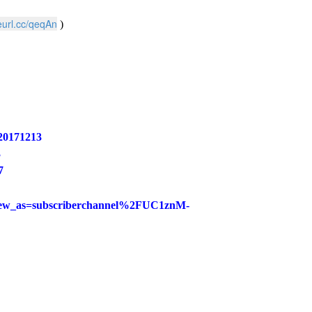
reurl.cc/qeqAn
)
n20171213
3
7
iew_as=subscriberchannel%2FUC1znM-