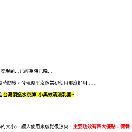
才發現到
…
已經為時已晚
…
段時間後，發現似乎沒像當初使用那麼好用
……
自
台灣製造水京牌
小黑蚊清涼乳膏
~
心的大小
)
，讓人使用來感覺很涼爽，
主要功效有四大優點：保養